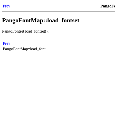
Prev
PangoFo
PangoFontMap::load_fontset
PangoFontset load_fontset();
Prev
PangoFontMap::load_font